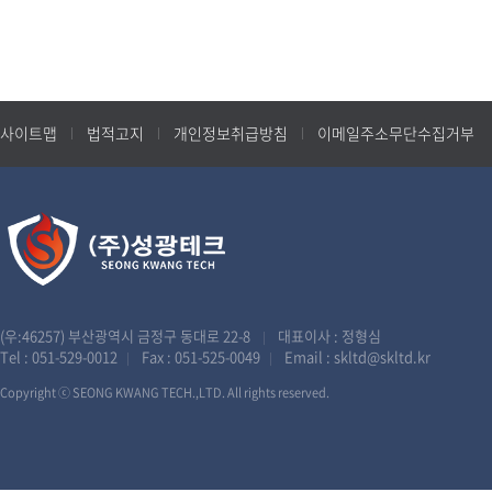
사이트맵
법적고지
개인정보취급방침
이메일주소무단수집거부
(우:46257) 부산광역시 금정구 동대로 22-8
대표이사 : 정형심
|
Tel :
051-529-0012
Fax : 051-525-0049
Email :
skltd@skltd.kr
|
|
Copyright ⓒ SEONG KWANG TECH.,LTD. All rights reserved.