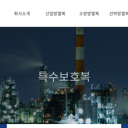
회사소개
산업방열복
소방방열복
선박방열
특수보호복