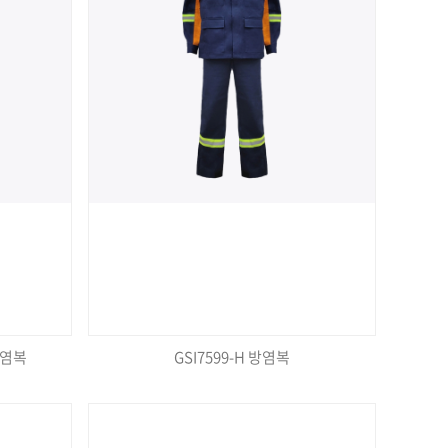
방염복
GSI7599-H 방염복