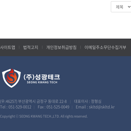
사이트맵
법적고지
개인정보취급방침
이메일주소무단수집거부
(우:46257) 부산광역시 금정구 동대로 22-8
대표이사 : 정형심
|
Tel :
051-529-0012
Fax : 051-525-0049
Email :
skltd@skltd.kr
|
|
Copyright ⓒ SEONG KWANG TECH.,LTD. All rights reserved.