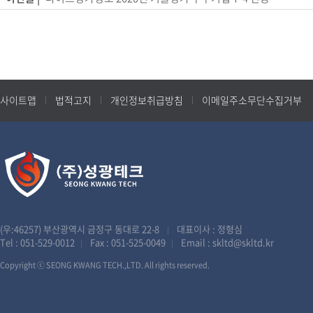
사이트맵
법적고지
개인정보취급방침
이메일주소무단수집거부
(우:46257) 부산광역시 금정구 동대로 22-8
대표이사 : 정형심
|
Tel :
051-529-0012
Fax : 051-525-0049
Email :
skltd@skltd.kr
|
|
Copyright ⓒ SEONG KWANG TECH.,LTD. All rights reserved.