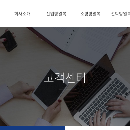
회사소개
산업방열복
소방방열복
선박방열
고객센터