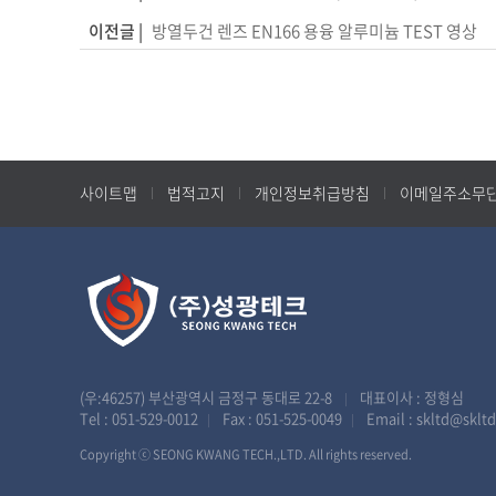
이전글 |
방열두건 렌즈 EN166 용융 알루미늄 TEST 영상
사이트맵
법적고지
개인정보취급방침
이메일주소무
(우:46257) 부산광역시 금정구 동대로 22-8
대표이사 : 정형심
|
Tel :
051-529-0012
Fax : 051-525-0049
Email :
skltd@skltd
|
|
Copyright ⓒ SEONG KWANG TECH.,LTD. All rights reserved.