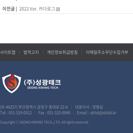
이전글 |
2022 Ver. 카다로그
사이트맵
법적고지
개인정보취급방침
이메일주소무단수집거부
(우:46257) 부산광역시 금정구 동대로 22-8
대표이사 : 정형심
|
Tel :
051-529-0012
Fax : 051-525-0049
Email :
skltd@skltd.kr
|
|
Copyright ⓒ SEONG KWANG TECH.,LTD. All rights reserved.