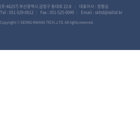
(우:46257) 부산광역시 금정구 동대로 22-8
대표이사 : 정형심
|
Tel :
051-529-0012
Fax : 051-525-0049
Email :
skltd@skltd.kr
|
|
Copyright ⓒ SEONG KWANG TECH.,LTD. All rights reserved.