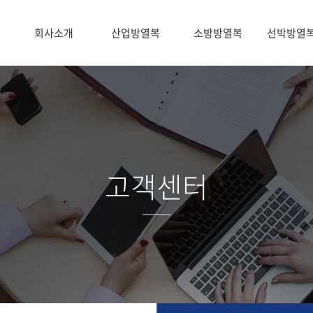
회사소개
산업방열복
소방방열복
선박방열
고객센터