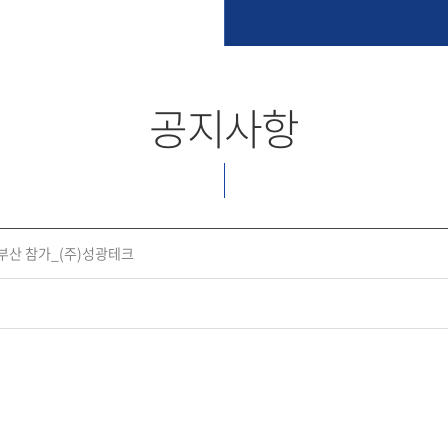
공지사항
 패패부산 참가_(주)성광테크